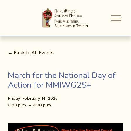
O
p
e
n
M
e
n
Back to All Events
u
March for the National Day of
Action for MMIWG2S+
Friday, February 14, 2025
6:00 p.m.
8:00 p.m.